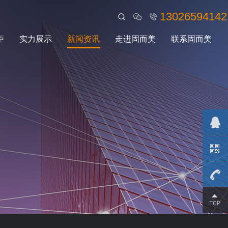
13026594142
柜
实力展示
新闻资讯
走进固而美
联系固而美
钣金外壳定制,机柜机箱生产厂家,钣金加工过程中的损耗如何降低
钣金加工是钣金技术人员...
钣金加工工厂,电子产品外壳,串口服务器外壳定制
串口服务器是一种转换器...
13026
全铝壳体,铝合金电子电源控制箱,铝合金的材质5大优势！
现在很多电子产品...