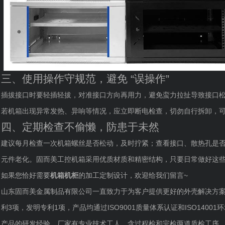
三、使用操作守规范，避免 “误操作”
插拔接口时要轻插轻拔，对准接口方向再用力，避免蛮力拉扯导致接口
若机箱出现异常发热、异响等情况，应立即断电检查，切勿自行拆卸，
四、定期检查不偷懒，防患于未然
建议每月检查一次机箱螺丝是否松动，及时拧紧；查看接口、散热孔是否
元件老化。固而美工控机箱采用优质材质和精密结构，只要日常做好这
如果您恰好需要
机箱机柜
的加工定制设计，欢迎给我们留言~
山东固而美金属制品有限公司一直致力于为客户提供更好的外壳解决方案
利3项，发明专利1项，产品均通过ISO9001质量体系认证和ISO14
产品的研发经验。厂家有专业技术工人，含过程检和完检两道质检工序