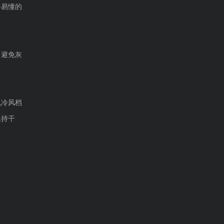
俗易懂的
全铝壳体,铝合金电子电源控制箱,铝合金的材质5大优势！
现在很多电子产品...
，避免灰
钣金外壳,钣金工艺,钣金外壳设计过程中必须了解的注意事项，你知道吗？
钣金外壳是指由特殊钣金...
机冷风档
保持干
钣金外壳加工,机箱机柜,丝印的工艺要求及4大注意事项！
丝印工艺亦称丝网印刷工...