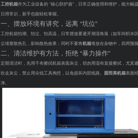
工控机箱
作为工业设备的 “核心防护盾”，日常正确使用和维护，能大
日用常识，新手也能轻松掌握。
一、摆放环境有讲究，远离 “坑位”
工控机箱怕潮、怕尘、怕高温，日常摆放要避开潮湿角落（如车间积水
尘堵塞散热孔，影响散热效果；同时不要将
机箱
堆放在杂物中，四周预留 
二、清洁维护有方法，拒绝 “暴力操作”
定期清洁时，先用干布擦拭机箱表面灰尘，切勿用湿布直接擦拭，尤其
吹走灰尘，禁止用尖锐工具掏挖，以免损坏内部线路。
固而美机箱
表面
净。