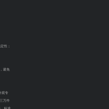
稳定性；
，避免
外观专
有三万件
壳、标准