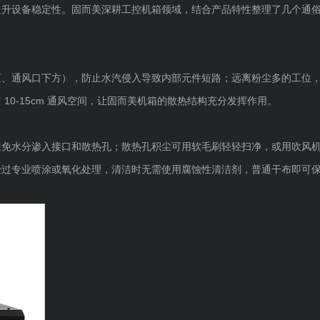
幅提升设备稳定性。固而美深耕工控机箱领域，结合产品特性整理了几个通
区、通风口下方），防止水汽侵入导致内部元件短路；远离粉尘多的工位
10-15cm 通风空间，让固而美机箱的散热结构充分发挥作用。
避免水分渗入接口和散热孔；散热孔积尘可用软毛刷轻轻扫净，或用吹风
经过专业喷涂或氧化处理，清洁时无需使用腐蚀性清洁剂，普通干布即可