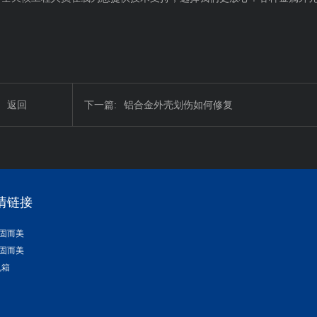
返回
下一篇:
铝合金外壳划伤如何修复
情链接
固而美
固而美
机箱