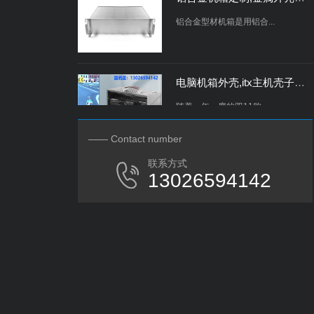
铝合金型材机箱是用铝合...
电脑机箱外壳,itx主机壳子定制,为什么这么多人入坑ITX机箱？原因在这里
随着一年一度的双11购...
—— Contact number
钣金外壳定制,机柜机箱生产厂家,钣金加工过程中的损耗如何降低
联系方式
13026594142
钣金加工是钣金技术人员...
钣金加工工厂,电子产品外壳,串口服务器外壳定制
串口服务器是一种转换器...